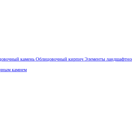
овочный камень
Облицовочный кирпич
Элементы ландшафтног
очным камнем