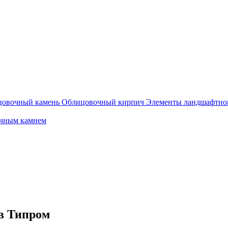
овочный камень
Облицовочный кирпич
Элементы ландшафтног
очным камнем
ов Типром