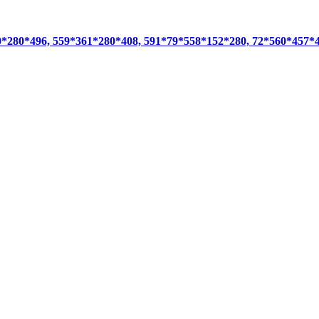
0*280*496, 559*361*280*408, 591*79*558*152*280, 72*560*457*