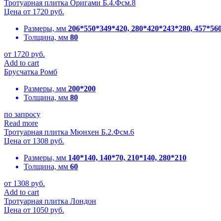
Тротуарная плитка Оригами Б.4.Фсм.8
Цена от
1720
руб.
Размеры, мм
206*550*349*420, 280*420*243*280, 457*56
Толщина, мм
80
от
1720
руб.
Add to cart
Брусчатка Ромб
Размеры, мм
200*200
Толщина, мм
80
по запросу
Read more
Тротуарная плитка Мюнхен Б.2.Фсм.6
Цена от
1308
руб.
Размеры, мм
140*140, 140*70, 210*140, 280*210
Толщина, мм
60
от
1308
руб.
Add to cart
Тротуарная плитка Лондон
Цена от
1050
руб.