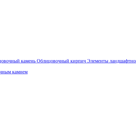
овочный камень
Облицовочный кирпич
Элементы ландшафтног
очным камнем