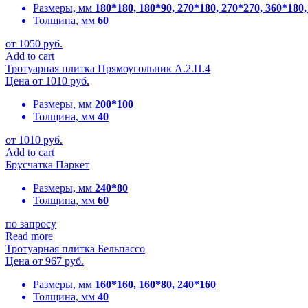
Размеры, мм
180*180, 180*90, 270*180, 270*270, 360*180
Толщина, мм
60
от
1050
руб.
Add to cart
Тротуарная плитка Прямоугольник А.2.П.4
Цена от
1010
руб.
Размеры, мм
200*100
Толщина, мм
40
от
1010
руб.
Add to cart
Брусчатка Паркет
Размеры, мм
240*80
Толщина, мм
60
по запросу
Read more
Тротуарная плитка Бельпассо
Цена от
967
руб.
Размеры, мм
160*160, 160*80, 240*160
Толщина, мм
40