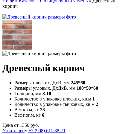
Home
»
Каталог
»
Облицовочный камень
» Древесный
кирпич
Древесный кирпич
Размеры плоских, ДхВ, мм
245*60
Размеры угловых, ДхДхВ, мм
180*50*60
Толщина, мм
8-10
Количество в упаковке плоских, кв.м
1
Количество в упаковке тычковых, кв.м
2
Вес кв.м, кг
28
Вес пог.м, кг
6
Цена от
1350
руб.
Узнать цену
+7 (908) 611-88-71